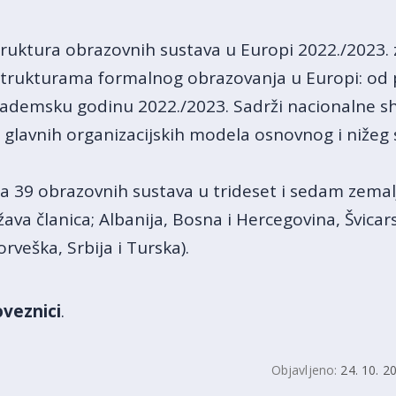
truktura obrazovnih sustava u Europi 2022./2023. z
 strukturama formalnog obrazovanja u Europi: od
akademsku godinu 2022./2023. Sadrži nacionalne s
is glavnih organizacijskih modela osnovnog i nižeg
a 39 obrazovnih sustava u trideset i sedam zemal
a članica; Albanija, Bosna i Hercegovina, Švicarsk
veška, Srbija i Turska).
veznici
.
Objavljeno:
24. 10. 2