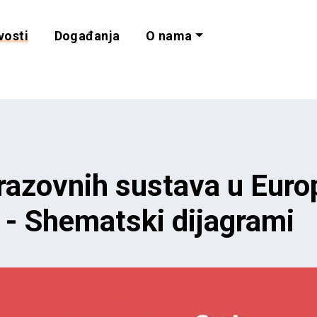
vosti
Događanja
O nama
lnost i programe 
razovnih sustava u Euro
 - Shematski dijagrami