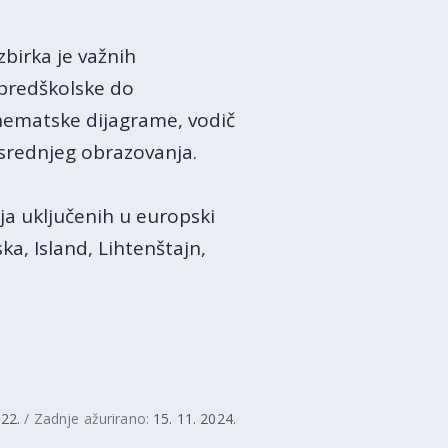
birka je važnih
 predškolske do
hematske dijagrame, vodič
 srednjeg obrazovanja.
ja uključenih u europski
a, Island, Lihtenštajn,
022.
/ Zadnje ažurirano:
15. 11. 2024.