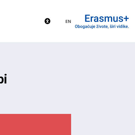
EN
EU
pi