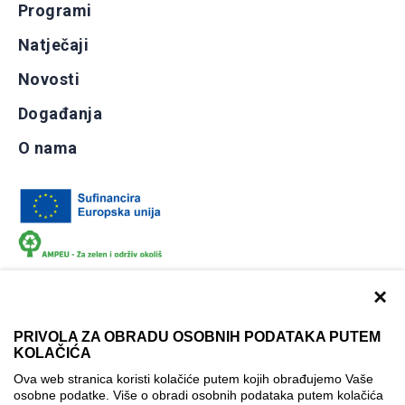
Programi
Natječaji
Novosti
Događanja
O nama
×
PRIVOLA ZA OBRADU OSOBNIH PODATAKA PUTEM
KOLAČIĆA
Dokumentacija
Uvjeti korištenja
Kontakti
Ova web stranica koristi kolačiće putem kojih obrađujemo Vaše
Izjava o pristupačnosti
osobne podatke. Više o obradi osobnih podataka putem kolačića