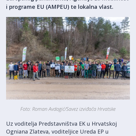
i programe EU (AMPEU) te lokalna vlast.
Foto: Roman Avdagić/Savez izviđača Hrvatske
Uz voditelja Predstavništva EK u Hrvatskoj
Ogniana Zlateva, voditeljice Ureda EP u