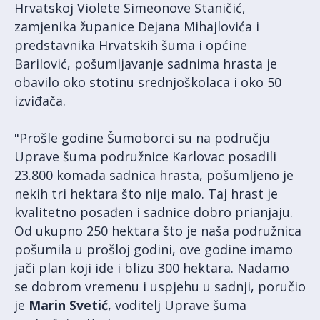
Hrvatskoj Violete Simeonove Staničić,
zamjenika županice Dejana Mihajlovića i
predstavnika Hrvatskih šuma i općine
Barilović, pošumljavanje sadnima hrasta je
obavilo oko stotinu srednjoškolaca i oko 50
izviđača.
"Prošle godine Šumoborci su na području
Uprave šuma podružnice Karlovac posadili
23.800 komada sadnica hrasta, pošumljeno je
nekih tri hektara što nije malo. Taj hrast je
kvalitetno posađen i sadnice dobro prianjaju.
Od ukupno 250 hektara što je naša podružnica
pošumila u prošloj godini, ove godine imamo
jači plan koji ide i blizu 300 hektara. Nadamo
se dobrom vremenu i uspjehu u sadnji, poručio
je
Marin Svetić
, voditelj Uprave šuma