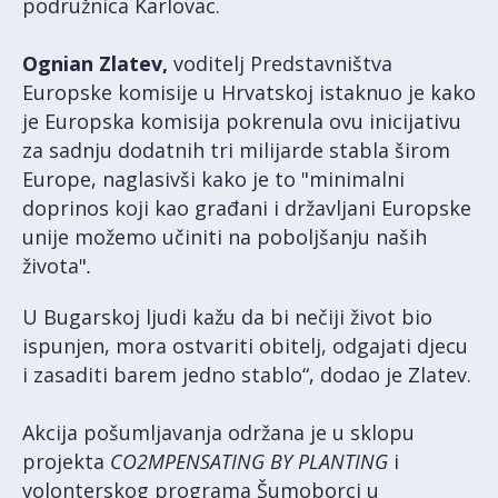
podružnica Karlovac.
Ognian Zlatev,
voditelj Predstavništva
Europske komisije u Hrvatskoj istaknuo je kako
je Europska komisija pokrenula ovu inicijativu
za sadnju dodatnih tri milijarde stabla širom
Europe, naglasivši kako je to "minimalni
doprinos koji kao građani i državljani Europske
unije možemo učiniti na poboljšanju naših
života"
.
U Bugarskoj ljudi kažu da bi nečiji život bio
ispunjen, mora ostvariti obitelj, odgajati djecu
i zasaditi barem jedno stablo“, dodao je Zlatev.
Akcija pošumljavanja održana je u sklopu
projekta
CO2MPENSATING BY PLANTING
i
volonterskog programa Šumoborci u