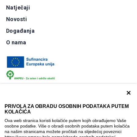
Natječaji
Novosti
Događanja
O nama
×
PRIVOLA ZA OBRADU OSOBNIH PODATAKA PUTEM
KOLAČIĆA
Dokumentacija
Uvjeti korištenja
Kontakti
Ova web stranica koristi kolačiće putem kojih obrađujemo Vaše
Izjava o pristupačnosti
osobne podatke. Više o obradi osobnih podataka putem kolačića
na našim stranicama možete pročitati na slijedećoj poveznici
Politika korištenja kolačića
Postavke kolačića