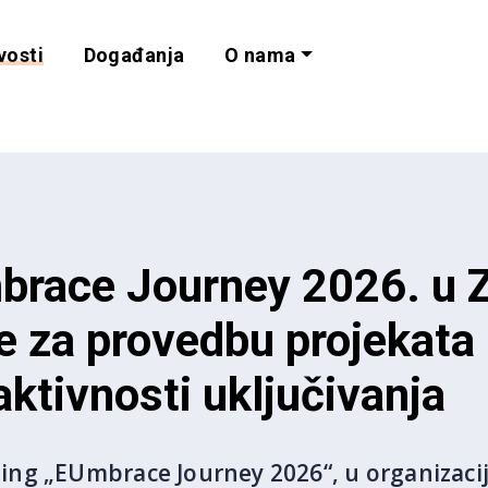
vosti
Događanja
O nama
lnost i programe 
brace Journey 2026. u 
e za provedbu projekata 
ktivnosti uključivanja
ng „EUmbrace Journey 2026“, u organizaciji