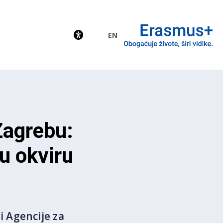
EN
EU
Zagrebu:
u okviru
 Agencije za