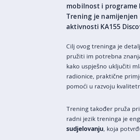
mobilnost i programe E
Trening je namijenjen 
aktivnosti KA155 Disco
Cilj ovog treninga je det
pružiti im potrebna znanj
kako uspješno uključiti ml
radionice, praktične prim
pomoći u razvoju kvalitetn
Trening također pruža pri
radni jezik treninga je en
sudjelovanju
, koja potvr