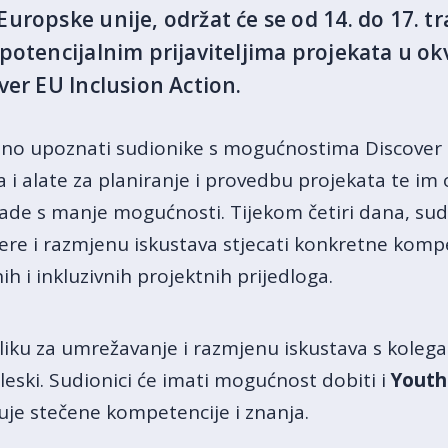
uropske unije, održat će se od 14. do 17. t
potencijalnim prijaviteljima projekata u o
ver EU Inclusion Action.
aljno upoznati sudionike s mogućnostima Discover 
a i alate za planiranje i provedbu projekata te i
ade s manje mogućnosti. Tijekom četiri dana, sudi
jere i razmjenu iskustava stjecati konkretne komp
ih i inkluzivnih projektnih prijedloga.
liku za umrežavanje i razmjenu iskustava s kolegam
gleski. Sudionici će imati mogućnost dobiti i
Youth
đuje stečene kompetencije i znanja.