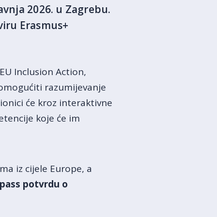
ravnja 2026. u Zagrebu.
kviru Erasmus+
EU Inclusion Action,
m omogućiti razumijevanje
onici će kroz interaktivne
etencije koje će im
a iz cijele Europe, a
pass potvrdu o