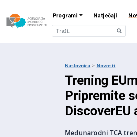
Programi
Natječaji
No
Agencija za mobi
Naslovnica
Novosti
Trening EUm
Pripremite s
DiscoverEU a
Međunarodni TCA treni