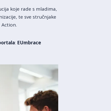
ucija koje rade s mladima,
izacije, te sve stručnjake
 Action.
ortala
:
EUmbrace