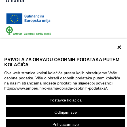
O nama
×
PRIVOLA ZA OBRADU OSOBNIH PODATAKA PUTEM
KOLAČIĆA
Dokumentacija
Uvjeti korištenja
Kontakti
Ova web stranica koristi kolačiće putem kojih obrađujemo Vaše
Izjava o pristupačnosti
osobne podatke. Više o obradi osobnih podataka putem kolačića
na našim stranicama možete pročitati na slijedećoj poveznici
Politika korištenja kolačića
Postavke kolačića
https://www.ampeu.hr/o-nama/obrada-osobnih-podataka/
.
© AMPEU, 2026.
Postavke kolačića
Ova mrežna stranica je ostvarena uz financijsku potporu
Europske komisije. Ona izražava isključivo stajalište autora
Odbijam sve
mrežne stranice i Komisija se ne može smatrati odgovornom
pri upotrebi informacija koje se na njoj nalaze.
Prihvaćam sve