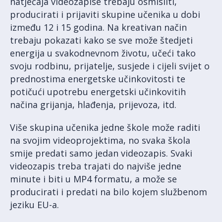
natječaja videozapise trebaju osmisliti,
producirati i prijaviti skupine učenika u dobi
između 12 i 15 godina. Na kreativan način
trebaju pokazati kako se sve može štedjeti
energija u svakodnevnom životu, učeći tako
svoju rodbinu, prijatelje, susjede i cijeli svijet o
prednostima energetske učinkovitosti te
potičući upotrebu energetski učinkovitih
načina grijanja, hlađenja, prijevoza, itd.
Više skupina učenika jedne škole može raditi
na svojim videoprojektima, no svaka škola
smije predati samo jedan videozapis. Svaki
videozapis treba trajati do najviše jedne
minute i biti u MP4 formatu, a može se
producirati i predati na bilo kojem službenom
jeziku EU-a.