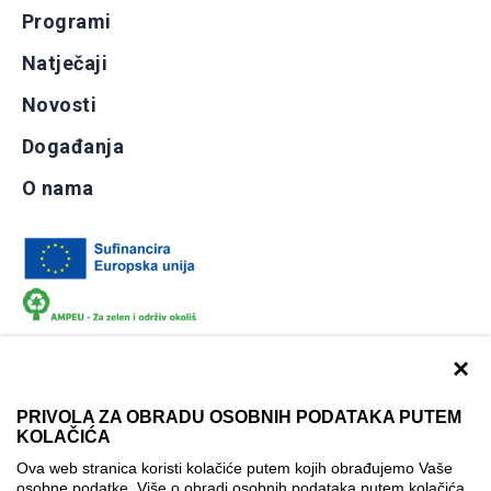
Programi
Natječaji
Novosti
Događanja
O nama
×
PRIVOLA ZA OBRADU OSOBNIH PODATAKA PUTEM
KOLAČIĆA
Dokumentacija
Uvjeti korištenja
Kontakti
Ova web stranica koristi kolačiće putem kojih obrađujemo Vaše
Izjava o pristupačnosti
osobne podatke. Više o obradi osobnih podataka putem kolačića