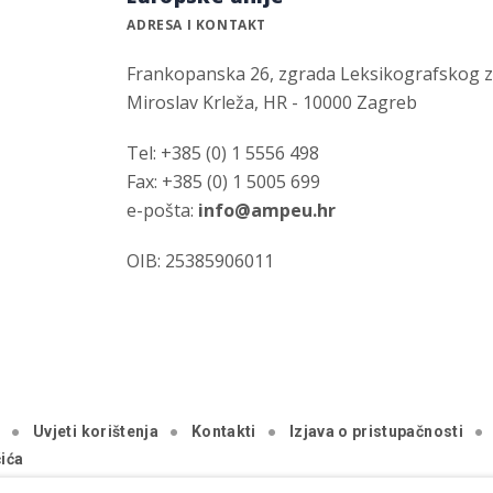
ADRESA I KONTAKT
Frankopanska 26, zgrada Leksikografskog 
Miroslav Krleža, HR - 10000 Zagreb
Tel: +385 (0) 1 5556 498
Fax: +385 (0) 1 5005 699
e-pošta:
info@ampeu.hr
OIB: 25385906011
a
Uvjeti korištenja
Kontakti
Izjava o pristupačnosti
ića