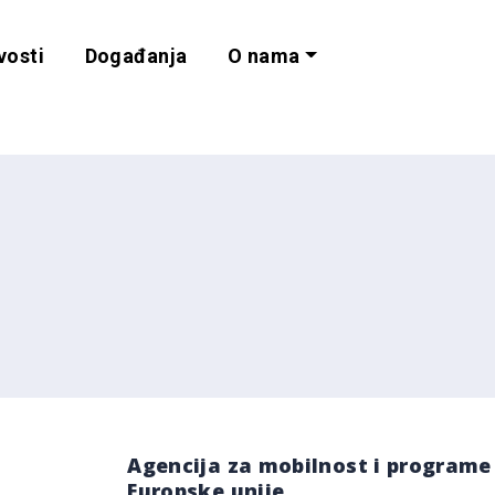
vosti
Događanja
O nama
lnost i programe 
Agencija za mobilnost i programe
Europske unije