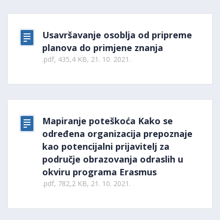
Usavršavanje osoblja od pripreme
planova do primjene znanja
.pdf, 435,4 KB, 21. 10. 2021.
Mapiranje poteškoća Kako se
određena organizacija prepoznaje
kao potencijalni prijavitelj za
područje obrazovanja odraslih u
okviru programa Erasmus
.pdf, 782,2 KB, 21. 10. 2021.