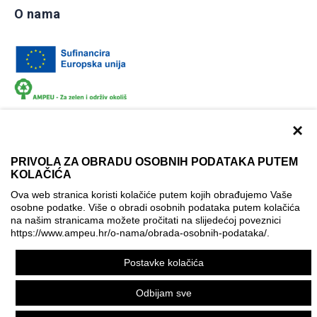
O nama
×
PRIVOLA ZA OBRADU OSOBNIH PODATAKA PUTEM
KOLAČIĆA
Dokumentacija
Uvjeti korištenja
Kontakti
Ova web stranica koristi kolačiće putem kojih obrađujemo Vaše
Izjava o pristupačnosti
osobne podatke. Više o obradi osobnih podataka putem kolačića
na našim stranicama možete pročitati na slijedećoj poveznici
Politika korištenja kolačića
Postavke kolačića
https://www.ampeu.hr/o-nama/obrada-osobnih-podataka/
.
© AMPEU, 2026.
Postavke kolačića
Ova mrežna stranica je ostvarena uz financijsku potporu
Europske komisije. Ona izražava isključivo stajalište autora
Odbijam sve
mrežne stranice i Komisija se ne može smatrati odgovornom