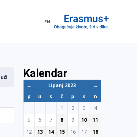
EN
me EU
Kalendar
dući
←
Lipanj 2023
→
p
u
s
č
p
s
n
·
·
·
1
2
3
4
5
6
7
8
9
10
11
12
13
14
15
16
17
18