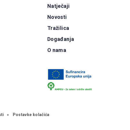
g
Natječaji
b
Novosti
Tražilica
Događanja
O nama
ti
Postavke kolačića