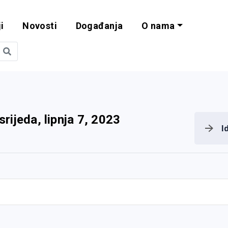
i
Novosti
Događanja
O nama
obilnost i progra
srijeda, lipnja 7, 2023
I