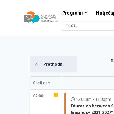
Programi
Natječaj
Agencija za m
n
Prethodni
Cijeli dan
1
02:00
12:00am - 11:30p
Education between So
Erasmus+ 2021-2027”