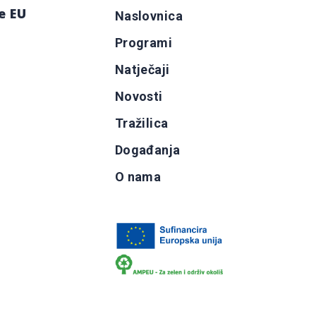
e EU
Naslovnica
Programi
g
Natječaji
b
Novosti
Tražilica
Događanja
O nama