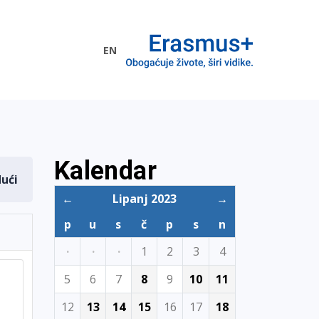
EN
me EU
Kalendar
dući
←
Lipanj 2023
→
p
u
s
č
p
s
n
·
·
·
1
2
3
4
5
6
7
8
9
10
11
12
13
14
15
16
17
18