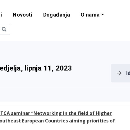
i
Novosti
Događanja
O nama
obilnost i progra
edjelja, lipnja 11, 2023
I
m
TCA seminar “Networking in the field of Higher
utheast European Countries aiming priorities of