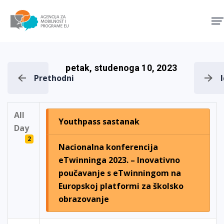
Agencija za mobilnost i pro
petak, studenoga 10, 2023
Prethodni
All
Youthpass sastanak
Day
2
Nacionalna konferencija
eTwinninga 2023. – Inovativno
poučavanje s eTwinningom na
Europskoj platformi za školsko
obrazovanje