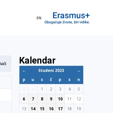
EN
me EU
Kalendar
dući
←
Studeni 2023
→
p
u
s
č
p
s
n
·
·
1
2
3
4
5
6
7
8
9
10
11
12
13
14
15
16
17
18
19