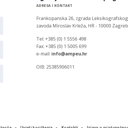
ADRESA I KONTAKT
Frankopanska 26, zgrada Leksikografsko
zavoda Miroslav Krleža, HR - 10000 Zagre
Tel: +385 (0) 1 5556 498
Fax: +385 (0) 1 5005 699
e-mail:
info@ampeu.hr
OIB: 25385906011
tacija
Uvjeti korištenja
Kontakti
Izjava o pristupačnos