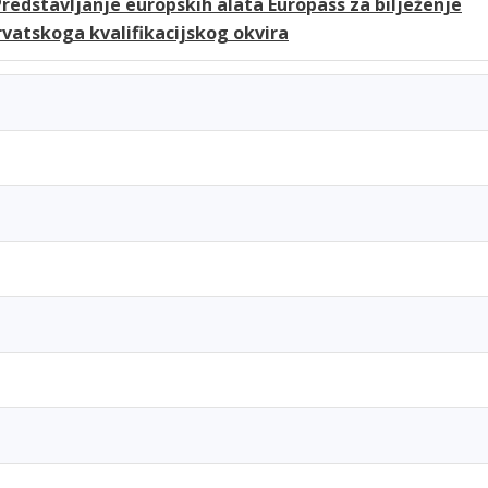
Predstavljanje europskih alata Europass za bilježenje
rvatskoga kvalifikacijskog okvira