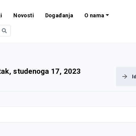
i
Novosti
Događanja
O nama
obilnost i progra
tak, studenoga 17, 2023
I