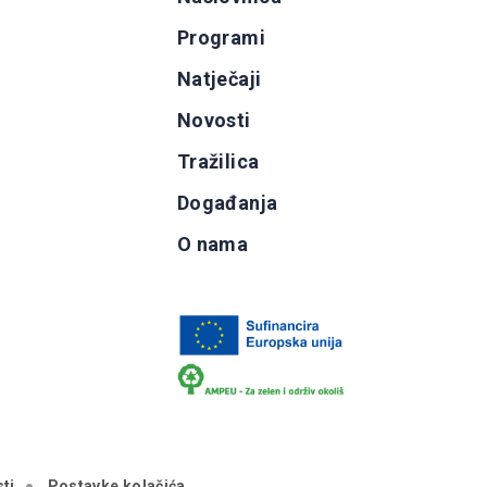
Programi
g
Natječaji
b
Novosti
Tražilica
Događanja
O nama
ti
Postavke kolačića