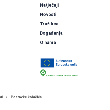
g
Natječaji
b
Novosti
Tražilica
Događanja
O nama
ti
Postavke kolačića