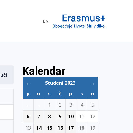
EN
me EU
Kalendar
dući
←
Studeni 2023
→
p
u
s
č
p
s
n
·
·
1
2
3
4
5
6
7
8
9
10
11
12
13
14
15
16
17
18
19