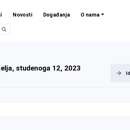
i
Novosti
Događanja
O nama
obilnost i progra
jelja, studenoga 12, 2023
I