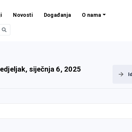
i
Novosti
Događanja
O nama
obilnost i progra
edjeljak, siječnja 6, 2025
I