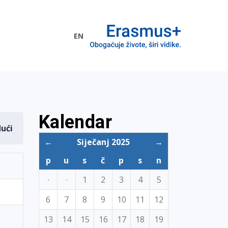
EN
me EU
Kalendar
dući
←
Siječanj 2025
→
p
u
s
č
p
s
n
·
·
1
2
3
4
5
6
7
8
9
10
11
12
13
14
15
16
17
18
19