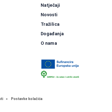
g
Natječaji
b
Novosti
Tražilica
Događanja
O nama
ti
Postavke kolačića