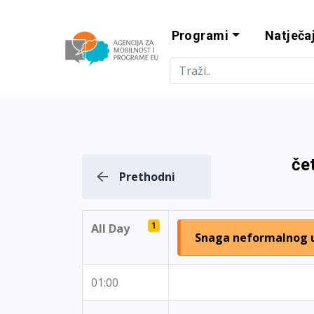
Programi
Natječaj
Agencija za m
če
Prethodni
1
All Day
Snaga neformalnog 
01:00