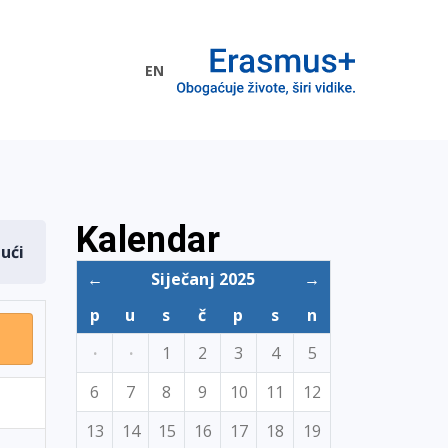
EN
me EU
Kalendar
dući
←
Siječanj 2025
→
p
u
s
č
p
s
n
·
·
1
2
3
4
5
6
7
8
9
10
11
12
13
14
15
16
17
18
19