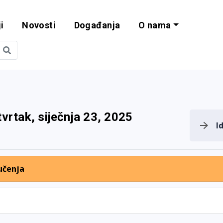
i
Novosti
Događanja
O nama
obilnost i progra
tvrtak, siječnja 23, 2025
I
učenja