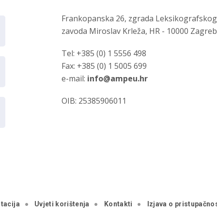
Frankopanska 26, zgrada Leksikografsko
zavoda Miroslav Krleža, HR - 10000 Zagre
Tel: +385 (0) 1 5556 498
Fax: +385 (0) 1 5005 699
e-mail:
info@ampeu.hr
OIB: 25385906011
tacija
Uvjeti korištenja
Kontakti
Izjava o pristupačnos