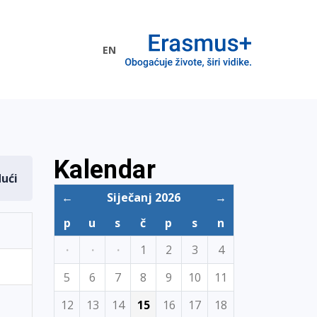
EN
me EU
Kalendar
dući
←
Siječanj 2026
→
p
u
s
č
p
s
n
·
·
·
1
2
3
4
5
6
7
8
9
10
11
12
13
14
15
16
17
18