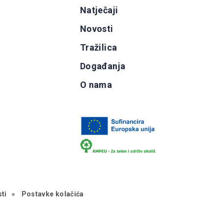
g
Natječaji
b
Novosti
Tražilica
Događanja
O nama
ti
Postavke kolačića