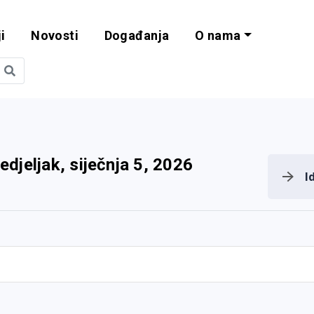
i
Novosti
Događanja
O nama
obilnost i progra
edjeljak, siječnja 5, 2026
I