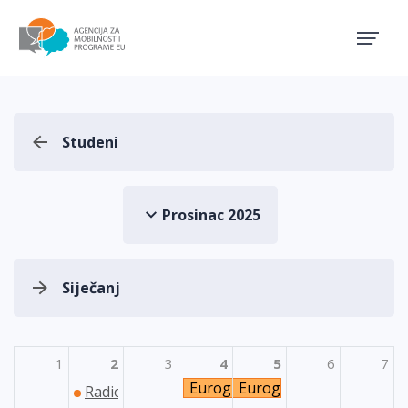
Agencija za mobilnost i pro
Studeni
Prosinac 2025
Siječanj
1
2
3
4
5
6
7
Euroguidance: Seminar za psih
Euroguidance: Seminar 
Radionica za potencijalne prijavitelje u područ