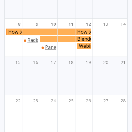
8
9
10
11
12
13
14
How to prioritise solidarity?
How to prioritise solidari
Blended Mobility within 
Radionice za prijavitelje projekata unutar Klju
Webinar Programi Unije
Panel „Organizacijsko učenje: ključne d
15
16
17
18
19
20
21
22
23
24
25
26
27
28