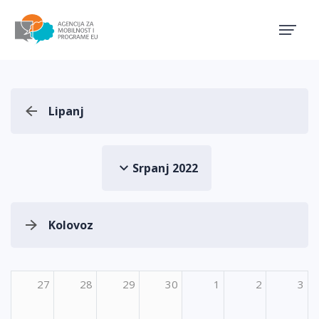
Agencija za mobilnost i pro
Lipanj
Srpanj 2022
Kolovoz
27
28
29
30
1
2
3