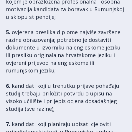
kojem je obrazložena profesionalna i osobna
motivacija kandidata za boravak u Rumunjskoj
u sklopu stipendije;
5.
ovjerena preslika diplome najviše završene
razine obrazovanja; potrebno je dostaviti
dokumente u izvorniku na engleskome jeziku
ili presliku originala na hrvatskome jeziku i
ovjereni prijevod na engleskome ili
rumunjskom jeziku;
6.
kandidati koji u trenutku prijave pohađaju
studij trebaju priložiti potvrdu o upisu na
visoko učilište i prijepis ocjena dosadašnjeg
studija (sve razine);
7.
kandidati koji planiraju upisati cjeloviti
prijediplomski studij u Rumunjskoj trebaju