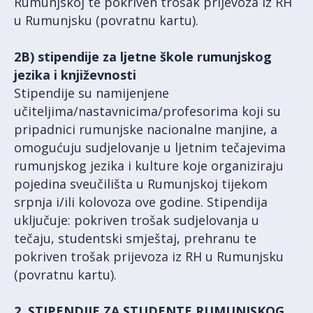
Rumunjskoj te pokriven trošak prijevoza iz RH
u Rumunjsku (povratnu kartu).
2B) stipendije za ljetne škole rumunjskog
jezika i književnosti
Stipendije su namijenjene
učiteljima/nastavnicima/profesorima koji su
pripadnici rumunjske nacionalne manjine, a
omogućuju sudjelovanje u ljetnim tečajevima
rumunjskog jezika i kulture koje organiziraju
pojedina sveučilišta u Rumunjskoj tijekom
srpnja i/ili kolovoza ove godine. Stipendija
uključuje: pokriven trošak sudjelovanja u
tečaju, studentski smještaj, prehranu te
pokriven trošak prijevoza iz RH u Rumunjsku
(povratnu kartu).
2. STIPENDIJE ZA STUDENTE RUMUNJSKOG