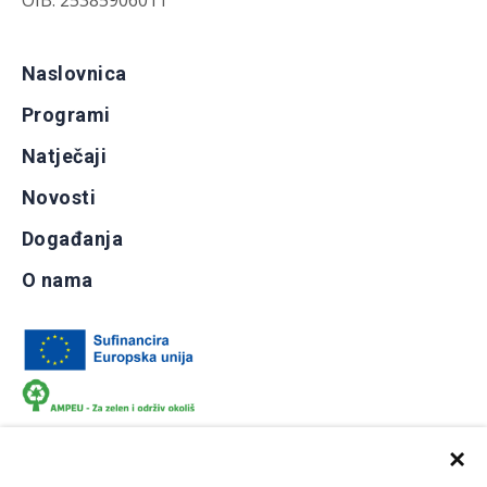
OIB: 25385906011
Naslovnica
Programi
Natječaji
Novosti
Događanja
O nama
×