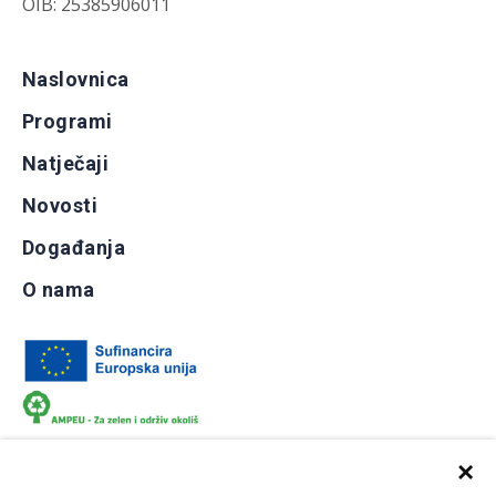
OIB: 25385906011
Naslovnica
Programi
Natječaji
Novosti
Događanja
O nama
×