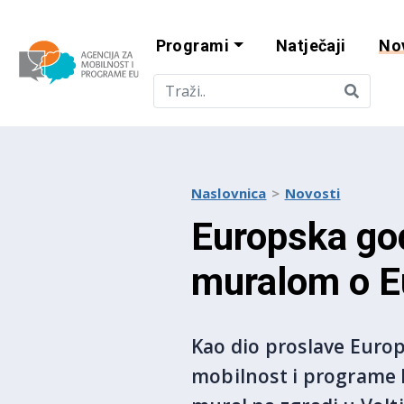
Programi
Natječaji
No
Agencija za mobi
Naslovnica
Novosti
Europska god
muralom o E
Kao dio proslave Europ
mobilnost i programe E