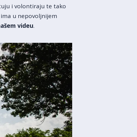
ju i volontiraju te tako
dima u nepovoljnijem
našem videu
.