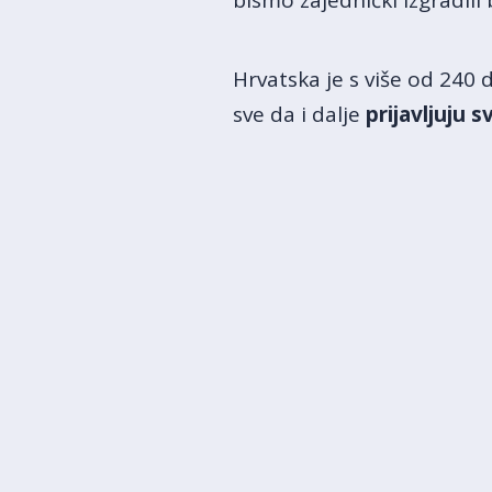
bismo zajednički izgradili b
Hrvatska je s više od 240
sve da i dalje
prijavljuju 