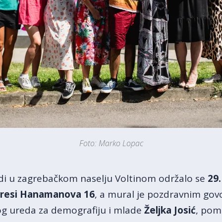
Foto: Marko Lopac
di u zagrebačkom naselju Voltinom održalo se
29.
resi Hanamanova 16
, a mural je pozdravnim gov
og ureda za demografiju i mlade
Željka Josić
, pom