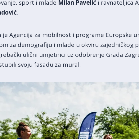
vanje, sport i mlade
Milan Pavelić
i ravnateljica 
adović
.
a je Agencija za mobilnost i programe Europske un
om za demografiju i mlade u okviru zajedničkog 
agrebački ulični umjetnici uz odobrenje Grada Zagr
stupili svoju fasadu za mural.