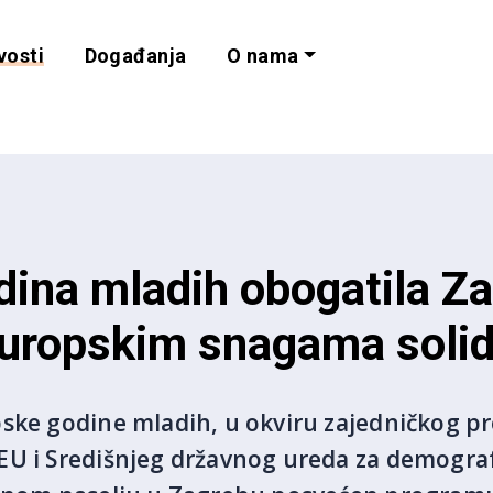
vosti
Događanja
O nama
lnost i programe 
ina mladih obogatila Z
uropskim snagama solid
ske godine mladih, u okviru zajedničkog pr
U i Središnjeg državnog ureda za demografi