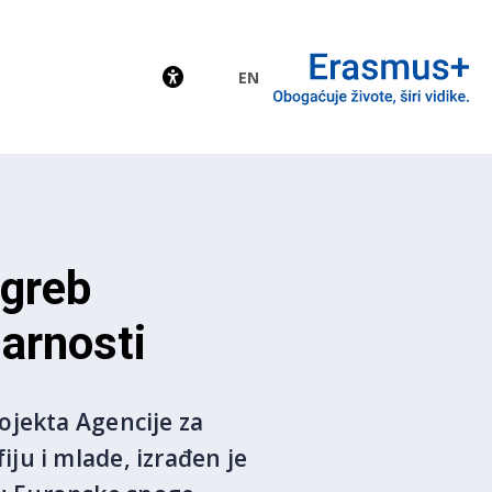
EN
EU
agreb
arnosti
ojekta Agencije za
ju i mlade, izrađen je