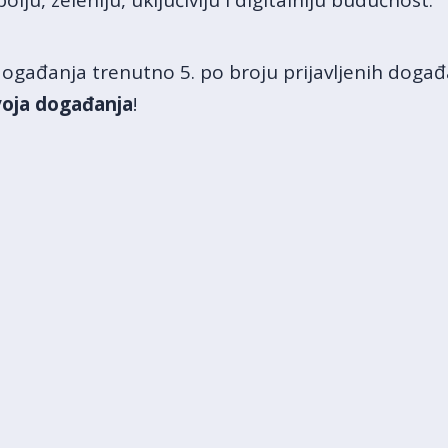
olju, zeleniju, uključiviju i digitalniju budućnost.
 događanja trenutno 5. po broju prijavljenih doga
svoja događanja
!