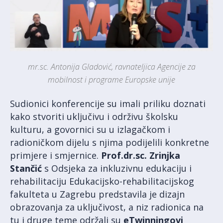
mr.sc. Antonija Gladović, ravnateljica Agencije za
mobilnost i programe Europske unije
Sudionici konferencije su imali priliku doznati
kako stvoriti uključivu i održivu školsku
kulturu, a govornici su u izlagačkom i
radioničkom dijelu s njima podijelili konkretne
primjere i smjernice.
Prof.dr.sc. Zrinjka
Stančić
s Odsjeka za inkluzivnu edukaciju i
rehabilitaciju Edukacijsko-rehabilitacijskog
fakulteta u Zagrebu predstavila je dizajn
obrazovanja za uključivost, a niz radionica na
tu i druge teme održali su
eTwinningovi