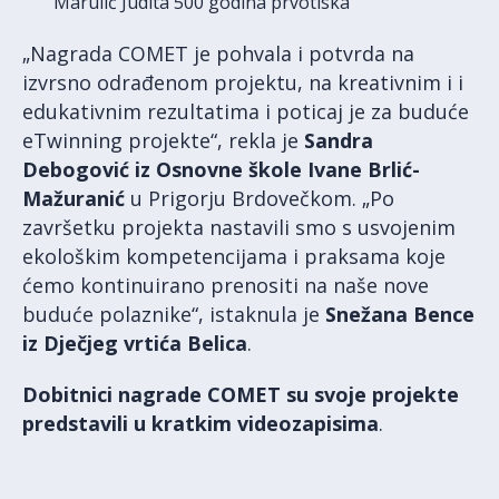
Marulić Judita 500 godina prvotiska
„Nagrada COMET je pohvala i potvrda na
izvrsno odrađenom projektu, na kreativnim i i
edukativnim rezultatima i poticaj je za buduće
eTwinning projekte“, rekla je
Sandra
Debogović iz Osnovne škole Ivane Brlić-
Mažuranić
u Prigorju Brdovečkom. „Po
završetku projekta nastavili smo s usvojenim
ekološkim kompetencijama i praksama koje
ćemo kontinuirano prenositi na naše nove
buduće polaznike“, istaknula je
Snežana Bence
iz Dječjeg vrtića Belica
.
Dobitnici nagrade COMET su svoje projekte
predstavili u kratkim videozapisima
.