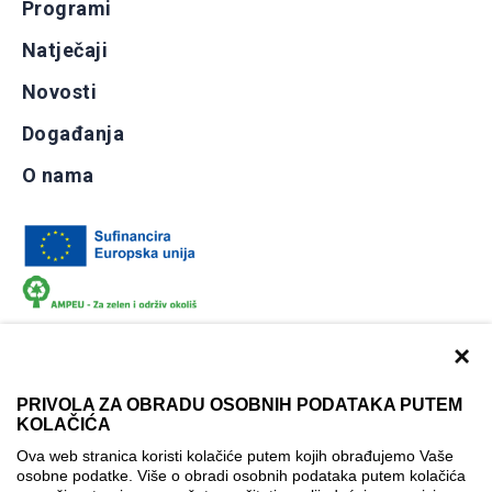
Programi
Natječaji
Novosti
Događanja
O nama
×
PRIVOLA ZA OBRADU OSOBNIH PODATAKA PUTEM
KOLAČIĆA
Dokumentacija
Uvjeti korištenja
Kontakti
Ova web stranica koristi kolačiće putem kojih obrađujemo Vaše
Izjava o pristupačnosti
osobne podatke. Više o obradi osobnih podataka putem kolačića