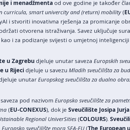
mije i menadžmenta
od ove godine je također član
n curricula, smart univercity and (return) mobility
(
E
yAI i stvoriti inovativna rješenja za promicanje 
podržati otvorena istraživanja. Savez uključuje su
kao i za podizanje svijesti o umjetnoj inteligenciji
šte u Zagrebu
djeluje unutar saveza
Europskih sveuč
e u Rijeci
djeluje u savezu
Mladih sveučilišta za bu
 djeluje unutar
Europskog sveučilišta za dualno obr
e saveza pod nazivom
Europsko sveučilište za pametn
ima
(
EU-CONEXUS
), dok je
Sveučilište Josipa Jur
stainable Regional UniverSities
(
COLOURS
).
Sveučil
u
Europsko sveučilište mora SEA-EU
(
The European u