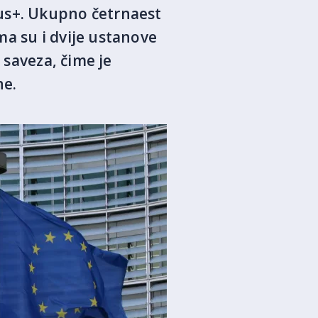
us+. Ukupno četrnaest
ma su i dvije ustanove
 saveza, čime je
ne.