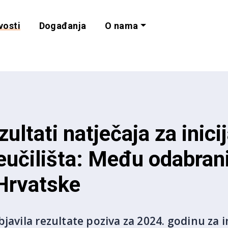
vosti
Događanja
O nama
lnost i programe 
zultati natječaja za inici
učilišta: Među odabran
 Hrvatske
javila rezultate poziva za 2024. godinu za i