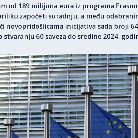
nom od 189 milijuna eura iz programa Erasm
priliku započeti suradnju, a među odabrani
ći novopridošlicama inicijativa sada broji 64
o stvaranju 60 saveza do sredine 2024. godi