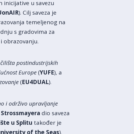
 inicijative u savezu
UonAIR
). Cilj saveza je
obrazovanja temeljenog na
radnju s gradovima za
 i obrazovanju.
ilišta postindustrijskih
dućnost Europe
(
YUFE
), a
azovanje
(
EU4DUAL
).
o i održivo upravljanje
ja Strossmayera
dio saveza
ište u Splitu
također je
niversity of the Seas
).