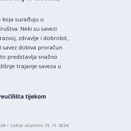
pe koja surađuju u
ruštva. Neki su savezi
razvoj, zdravlje i dobrobit,
aki savez dobiva proračun
to predstavlja snažno
išnje trajanje saveza u
veučilišta tijekom
024.
/ Zadnje ažurirano:
15. 11. 2024.