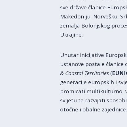
sve države članice Europsk
Makedoniju, Norvešku, Srbi
zemalja Bolonjskog proces
Ukrajine.
Unutar inicijative Europska
ustanove postale članice
& Coastal Territories
(
EUNI
generacije europskih i svj
promicati multikulturno,
svijetu te razvijati sposo
otočne i obalne zajednice.