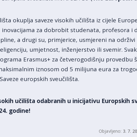
lišta okuplja saveze visokih učilišta iz cijele Euro
i inovacijama za dobrobit studenata, profesora i d
pline, a drugi su, primjerice, usmjereni na održivi 
teligenciju, umjetnost, inženjerstvo ili svemir. Sv
 programa Erasmus+ za četverogodišnju provedbu š
aksimalnim iznosom od 5 milijuna eura za trogod
Saveze europskih sveučilišta.
isokih učilišta odabranih u inicijativu Europskih s
24. godine!
Objavljeno:
3. 7. 2