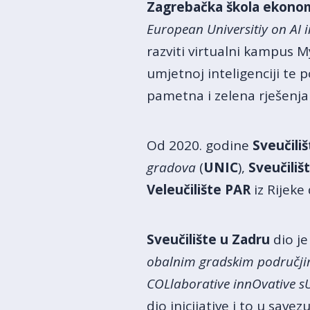
Zagrebačka škola ekono
European Universitiy on AI i
razviti virtualni kampus M
umjetnoj inteligenciji te 
pametna i zelena rješenja 
Od 2020. godine
Sveučili
gradova
(
UNIC
),
Sveučilišt
Veleučilište PAR
iz Rijeke
Sveučilište u Zadru
dio j
obalnim gradskim područj
COLlaborative innOvative sU
dio inicijative i to u savez