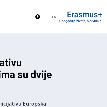
EN
EU
jativu
ima su dvije
nicijativu Europska