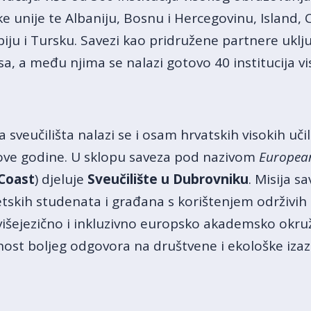
e unije te Albaniju, Bosnu i Hercegovinu, Island,
ju i Tursku. Savezi kao pridružene partnere uključ
a, a među njima se nalazi gotovo 40 institucija v
 sveučilišta nalazi se i osam hrvatskih visokih učili
 ove godine. U sklopu saveza pod nazivom
European
Coast
) djeluje
Sveučilište u Dubrovniku
. Misija s
etskih studenata i građana s korištenjem održivih 
 višejezično i inkluzivno europsko akademsko okr
bnost boljeg odgovora na društvene i ekološke iza