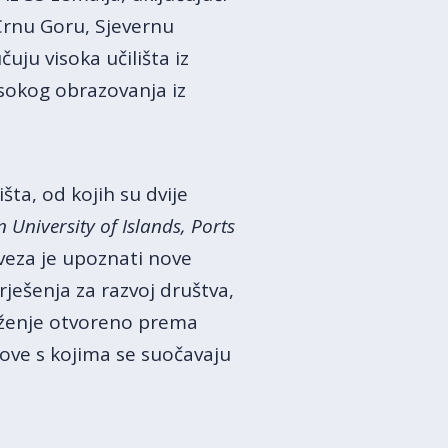
 Crnu Goru, Sjevernu
uju visoka učilišta iz
isokog obrazovanja iz
šta, od kojih su dvije
 University of Islands, Ports
aveza je upoznati nove
rješenja za razvoj društva,
uženje otvoreno prema
zove s kojima se suočavaju