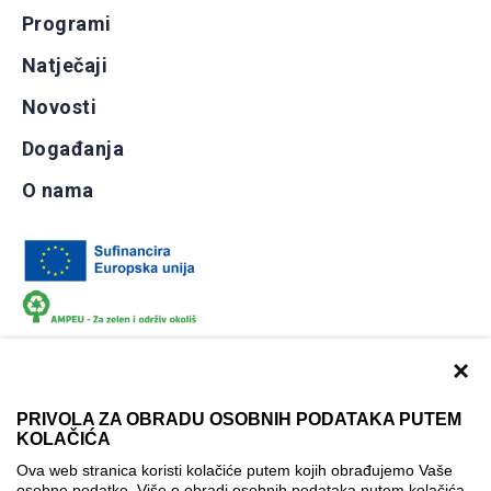
Programi
Natječaji
Novosti
Događanja
O nama
×
PRIVOLA ZA OBRADU OSOBNIH PODATAKA PUTEM
KOLAČIĆA
Dokumentacija
Uvjeti korištenja
Kontakti
Ova web stranica koristi kolačiće putem kojih obrađujemo Vaše
Izjava o pristupačnosti
osobne podatke. Više o obradi osobnih podataka putem kolačića