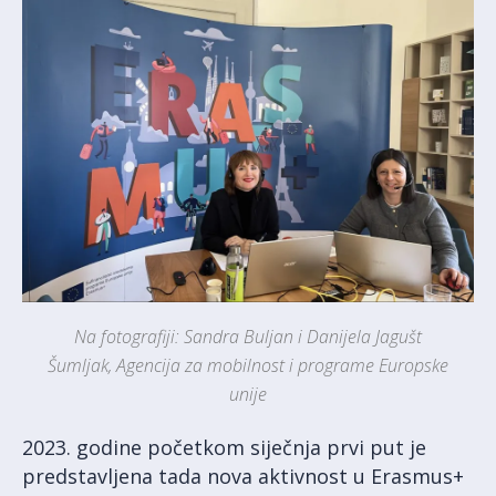
Na fotografiji: Sandra Buljan i Danijela Jagušt
Šumljak, Agencija za mobilnost i programe Europske
unije
2023. godine početkom siječnja prvi put je
predstavljena tada nova aktivnost u Erasmus+