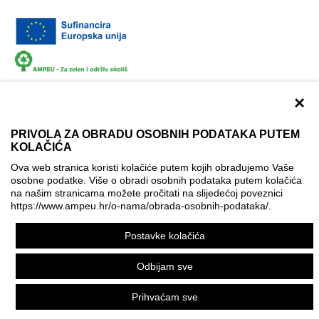
×
PRIVOLA ZA OBRADU OSOBNIH PODATAKA PUTEM
KOLAČIĆA
Dokumentacija
Uvjeti korištenja
Kontakti
Ova web stranica koristi kolačiće putem kojih obrađujemo Vaše
Izjava o pristupačnosti
osobne podatke. Više o obradi osobnih podataka putem kolačića
na našim stranicama možete pročitati na slijedećoj poveznici
Politika korištenja kolačića
Postavke kolačića
https://www.ampeu.hr/o-nama/obrada-osobnih-podataka/
.
© AMPEU, 2026.
Postavke kolačića
Ova mrežna stranica je ostvarena uz financijsku potporu
Europske komisije. Ona izražava isključivo stajalište autora
Odbijam sve
mrežne stranice i Komisija se ne može smatrati odgovornom
pri upotrebi informacija koje se na njoj nalaze.
Prihvaćam sve