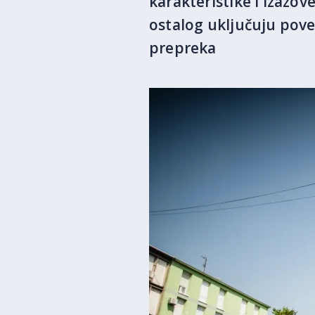
karakteristike i izazo
ostalog uključuju poveć
prepreka