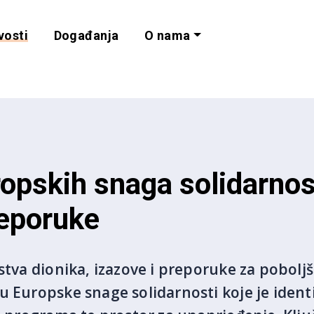
vosti
Događanja
O nama
lnost i programe 
opskih snaga solidarnost
reporuke
ustva dionika, izazove i preporuke za pobolj
 Europske snage solidarnosti koje je identi