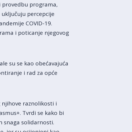
ući provedbu programa,
 uključuju percepcije
 pandemije COVID-19.
grama i poticanje njegovog
ale su se kao obećavajuća
ntiranje i rad za opće
 njihove raznolikosti i
rasmus+. Tvrdi se kako bi
h snaga solidarnosti.
e, jer su ocijenjeni kao