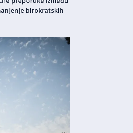
jučne preporuke između
smanjenje birokratskih