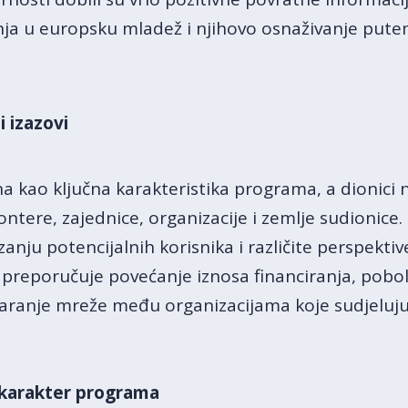
nja u europsku mladež i njihovo osnaživanje pute
 izazovi
ana kao ključna karakteristika programa, a dionici 
lontere, zajednice, organizacije i zemlje sudionice.
anju potencijalnih korisnika i različite perspekti
 preporučuje povećanje iznosa financiranja, pobol
varanje mreže među organizacijama koje sudjeluju
i karakter programa