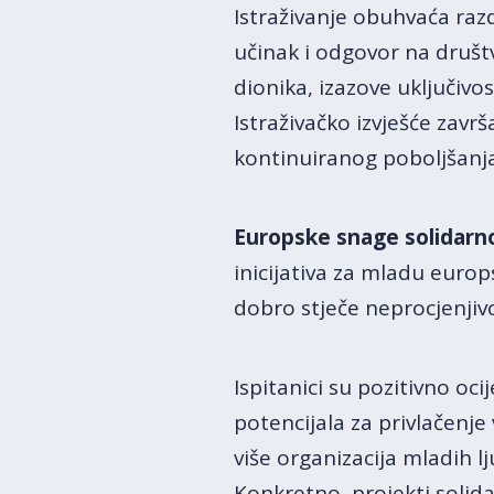
Istraživanje obuhvaća raz
učinak i odgovor na društ
dionika, izazove uključivo
Istraživačko izvješće zav
kontinuiranog poboljšanja
Europske snage solidarno
inicijativa za mladu europ
dobro stječe neprocjenjivo 
Ispitanici su pozitivno oci
potencijala za privlačenje
više organizacija mladih l
Konkretno, projekti solida