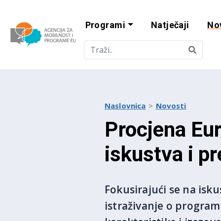
Programi
Natječaji
No
Agencija za mobi
Naslovnica
Novosti
Procjena Eur
iskustva i p
Fokusirajući se na isk
istraživanje o programu