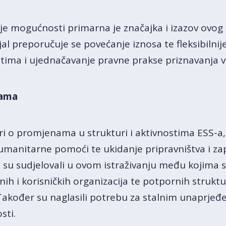
je mogućnosti primarna je značajka i izazov ovog
al preporučuje se povećanje iznosa te fleksibilnije
ima i ujednačavanje pravne prakse priznavanja v
rama
ori o promjenama u strukturi i aktivnostima ESS-a,
umanitarne pomoći te ukidanje pripravništva i zap
ji su sudjelovali u ovom istraživanju među kojima s
nih i korisničkih organizacija te potpornih struktu
akođer su naglasili potrebu za stalnim unaprjeđ
sti.