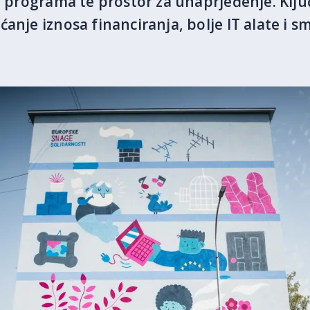
ve programa te prostor za unaprjeđenje. Kl
anje iznosa financiranja, bolje IT alate i 