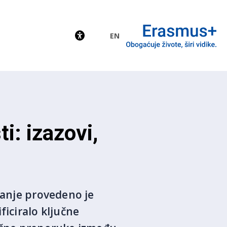
EN
EU
i: izazovi,
šanje provedeno je
ficiralo ključne