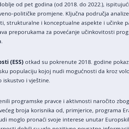
doblje od pet godina (od 2018. do 2022.), ispituj
veno-političke promjene. Ključna područja analize
sti, strukturalne i konceptualne aspekte i učinke
ršava preporukama za povećanje učinkovitosti pro
.
sti (ESS)
otkad su pokrenute 2018. godine pokaz
sku populaciju kojoj nudi mogućnosti da kroz volo
iskustvo i vještine.
jenili programske pravce i aktivnosti naročito zbog
 većeg broja korisnika od, primjerice, programa E
judi moglo pronaći svoje interese unutar Europski
rnosti dobili su vrlo pozitivne povratne informacij