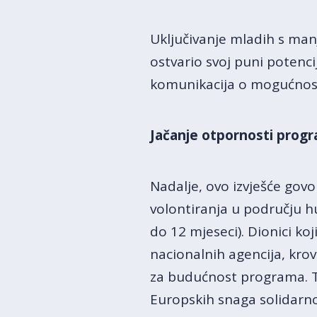
Uključivanje mladih s man
ostvario svoj puni potencij
komunikacija o mogućnost
Jačanje otpornosti prog
Nadalje, ovo izvješće gov
volontiranja u području h
do 12 mjeseci). Dionici ko
nacionalnih agencija, krov
za budućnost programa. T
Europskih snaga solidarno