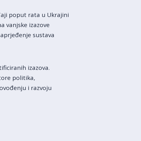
aji poput rata u Ukrajini
na vanjske izazove
unaprjeđenje sustava
ificiranih izazova.
ore politika,
ovođenju i razvoju