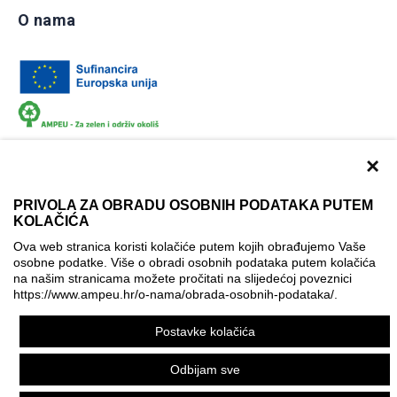
O nama
×
PRIVOLA ZA OBRADU OSOBNIH PODATAKA PUTEM
KOLAČIĆA
Dokumentacija
Uvjeti korištenja
Kontakti
Ova web stranica koristi kolačiće putem kojih obrađujemo Vaše
Izjava o pristupačnosti
osobne podatke. Više o obradi osobnih podataka putem kolačića
na našim stranicama možete pročitati na slijedećoj poveznici
Politika korištenja kolačića
Postavke kolačića
https://www.ampeu.hr/o-nama/obrada-osobnih-podataka/
.
© AMPEU, 2026.
Postavke kolačića
Ova mrežna stranica je ostvarena uz financijsku potporu
Europske komisije. Ona izražava isključivo stajalište autora
Odbijam sve
mrežne stranice i Komisija se ne može smatrati odgovornom