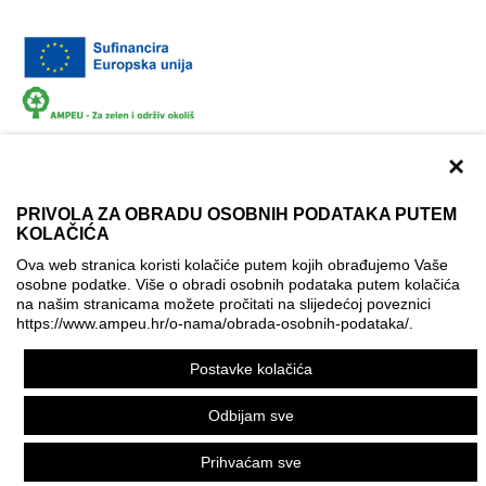
×
PRIVOLA ZA OBRADU OSOBNIH PODATAKA PUTEM
KOLAČIĆA
Dokumentacija
Uvjeti korištenja
Kontakti
Ova web stranica koristi kolačiće putem kojih obrađujemo Vaše
Izjava o pristupačnosti
osobne podatke. Više o obradi osobnih podataka putem kolačića
na našim stranicama možete pročitati na slijedećoj poveznici
Politika korištenja kolačića
Postavke kolačića
https://www.ampeu.hr/o-nama/obrada-osobnih-podataka/
.
© AMPEU, 2026.
Postavke kolačića
Ova mrežna stranica je ostvarena uz financijsku potporu
Europske komisije. Ona izražava isključivo stajalište autora
Odbijam sve
mrežne stranice i Komisija se ne može smatrati odgovornom
pri upotrebi informacija koje se na njoj nalaze.
Prihvaćam sve