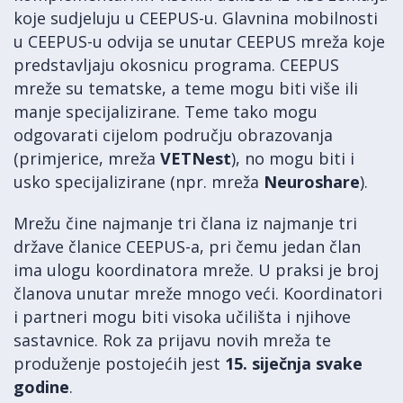
koje sudjeluju u CEEPUS-u. Glavnina mobilnosti
u CEEPUS-u odvija se unutar CEEPUS mreža koje
predstavljaju okosnicu programa. CEEPUS
mreže su tematske, a teme mogu biti više ili
manje specijalizirane. Teme tako mogu
odgovarati cijelom području obrazovanja
(primjerice, mreža
VETNest
), no mogu biti i
usko specijalizirane (npr. mreža
Neuroshare
).
Mrežu čine najmanje tri člana iz najmanje tri
države članice CEEPUS-a, pri čemu jedan član
ima ulogu koordinatora mreže. U praksi je broj
članova unutar mreže mnogo veći. Koordinatori
i partneri mogu biti visoka učilišta i njihove
sastavnice. Rok za prijavu novih mreža te
produženje postojećih jest
15. siječnja svake
godine
.