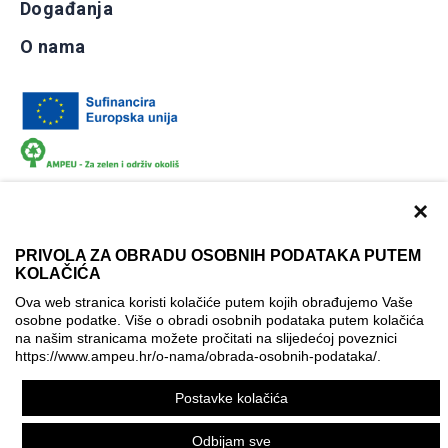
Događanja
O nama
×
PRIVOLA ZA OBRADU OSOBNIH PODATAKA PUTEM
KOLAČIĆA
Dokumentacija
Uvjeti korištenja
Kontakti
Ova web stranica koristi kolačiće putem kojih obrađujemo Vaše
Izjava o pristupačnosti
osobne podatke. Više o obradi osobnih podataka putem kolačića
na našim stranicama možete pročitati na slijedećoj poveznici
Politika korištenja kolačića
Postavke kolačića
https://www.ampeu.hr/o-nama/obrada-osobnih-podataka/
.
© AMPEU, 2026.
Postavke kolačića
Ova mrežna stranica je ostvarena uz financijsku potporu
Europske komisije. Ona izražava isključivo stajalište autora
Odbijam sve