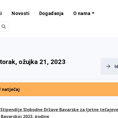
i
Novosti
Događanja
O nama
obilnost i progra
torak, ožujka 21, 2023
I
U natječaj
m
Stipendije Slobodne Države Bavarske za ljetne tečajev
Bavarskoj 2023. godine