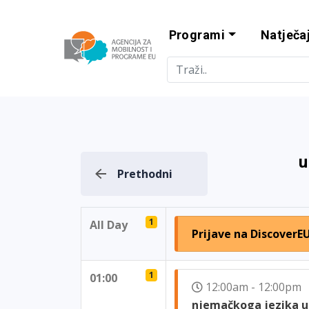
Programi
Natječaj
Agencija za m
u
Prethodni
1
All Day
Prijave na DiscoverE
1
01:00
12:00am - 12:00p
njemačkoga jezika u 