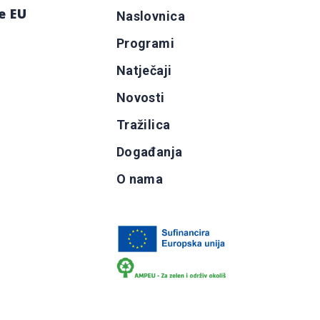
e EU
Naslovnica
Programi
g
Natječaji
b
Novosti
Tražilica
Događanja
O nama