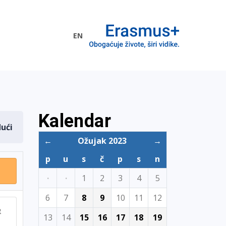
EN
me EU
Kalendar
dući
←
Ožujak 2023
→
p
u
s
č
p
s
n
·
·
1
2
3
4
5
6
7
8
9
10
11
12
e
13
14
15
16
17
18
19