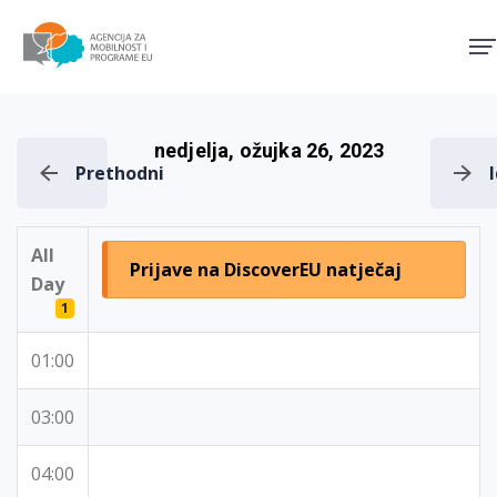
Agencija za mobilnost i pro
nedjelja, ožujka 26, 2023
Prethodni
All
Prijave na DiscoverEU natječaj
Day
1
01:00
03:00
04:00