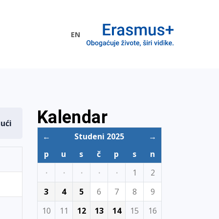
EN
me EU
Kalendar
dući
←
Studeni 2025
→
p
u
s
č
p
s
n
·
·
·
·
·
1
2
3
4
5
6
7
8
9
10
11
12
13
14
15
16