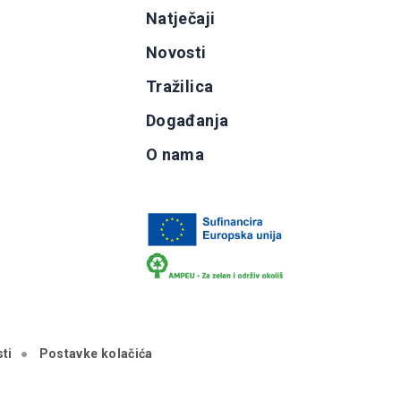
g
Natječaji
b
Novosti
Tražilica
Događanja
O nama
ti
Postavke kolačića