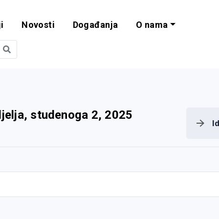
i
Novosti
Događanja
O nama
obilnost i progra
jelja, studenoga 2, 2025
I