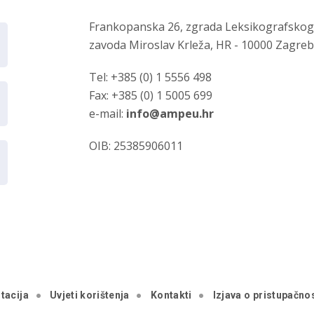
Frankopanska 26, zgrada Leksikografsko
zavoda Miroslav Krleža, HR - 10000 Zagre
Tel: +385 (0) 1 5556 498
Fax: +385 (0) 1 5005 699
e-mail:
info@ampeu.hr
OIB: 25385906011
tacija
Uvjeti korištenja
Kontakti
Izjava o pristupačnos