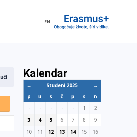
EN
me EU
Kalendar
dući
←
Studeni 2025
→
p
u
s
č
p
s
n
·
·
·
·
·
1
2
3
4
5
6
7
8
9
10
11
12
13
14
15
16