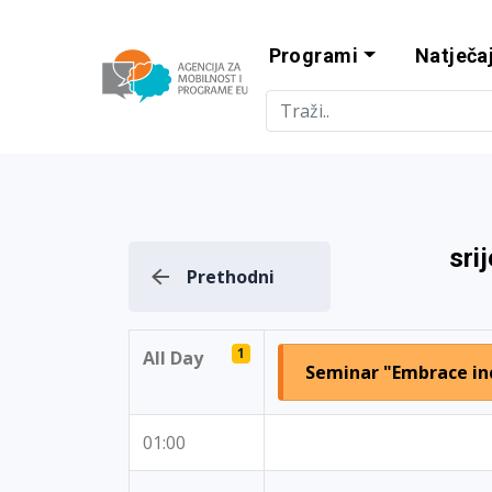
Programi
Natječaj
Agencija za m
sri
Prethodni
1
All Day
Seminar "Embrace inc
01:00