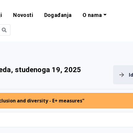
i
Novosti
Događanja
O nama
obilnost i progra
jeda, studenoga 19, 2025
I
lusion and diversity - E+ measures"