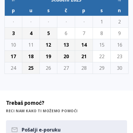
p
u
s
č
p
s
n
·
·
·
·
·
1
2
3
4
5
6
7
8
9
10
11
12
13
14
15
16
17
18
19
20
21
22
23
24
25
26
27
28
29
30
Trebaš pomoć?
RECI NAM KAKO TI MOŽEMO POMOĆI
Pošalji e-poruku