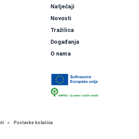
g
Natječaji
b
Novosti
Tražilica
Događanja
O nama
ti
Postavke kolačića