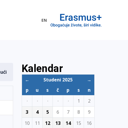
EN
me EU
Kalendar
dući
←
Studeni 2025
→
p
u
s
č
p
s
n
·
·
·
·
·
1
2
3
4
5
6
7
8
9
10
11
12
13
14
15
16