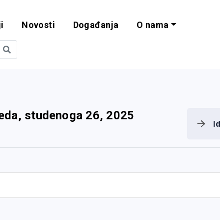
i
Novosti
Događanja
O nama
obilnost i progra
jeda, studenoga 26, 2025
I