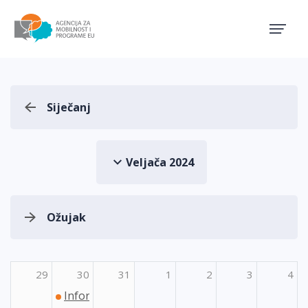
Agencija za mobilnost i pro
Siječanj
Veljača 2024
Ožujak
29
30
31
1
2
3
4
Informativni dan Erasmus+ Sport