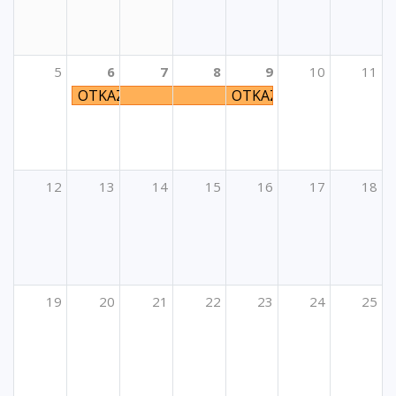
5
6
7
8
9
10
11
OTKAZANO - Seminar LEAN on LEARNING – A Co-Cre
OTKAZANO - Seminar LEAN
12
13
14
15
16
17
18
19
20
21
22
23
24
25