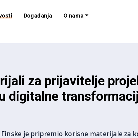
vosti
Događanja
O nama
lnost i programe 
ijali za prijavitelje proj
u digitalne transformaci
z Finske je pripremio korisne materijale za