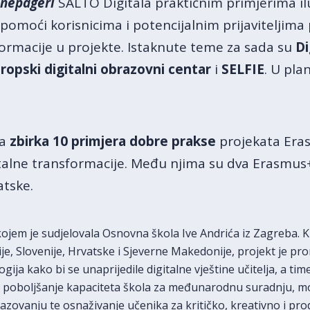
nepageri
SALTO Digitala praktičnim primjerima il
pomoći korisnicima i potencijalnim prijaviteljima 
sformacije u projekte. Istaknute teme za sada su
D
ropski digitalni obrazovni centar
i
SELFIE
. U pla
va
zbirka 10 primjera dobre prakse
projekata Era
talne transformacije. Među njima su dva Erasmus
atske.
 kojem je sudjelovala Osnovna škola Ive Andrića iz Zagreba.
je, Slovenije, Hrvatske i Sjeverne Makedonije, projekt je p
ija kako bi se unaprijedile digitalne vještine učitelja, a tim
 su poboljšanje kapaciteta škola za međunarodnu suradnju, mo
zovanju te osnaživanje učenika za kritičko, kreativno i prod