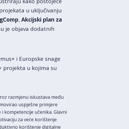
ustriraju kako postojeće
projekata u uključivanju
igComp
,
Akcijski plan za
nu je objava dodatnih
smus+ i Europske snage
+ projekta u kojima su
 Kroz razmjenu iskustava među
romovirao uspješne primjere
e i kompetencije učenika. Glavni
tivaciju za veće korištenje
uktivno korištenje digitalne