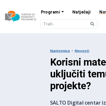
Programi
Natječaji
No
Agencija za mobi
Naslovnica
Novosti
Korisni mater
uključiti tem
projekte?
SALTO Digital centar i