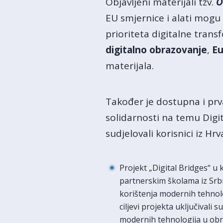
Objavljeni materijali tzv.
O
EU smjernice i alati mogu 
prioriteta digitalne tran
digitalno obrazovanje
,
Eu
materijala.
Također je dostupna i pr
solidarnosti na temu Digi
sudjelovali korisnici iz Hrv
Projekt „Digital Bridges“ u
partnerskim školama iz Srbi
korištenja modernih tehnolog
ciljevi projekta uključivali
modernih tehnologija u obra