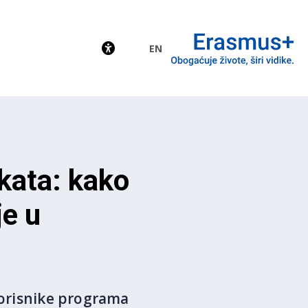
EN
EU
ekata: kako
je u
 korisnike programa