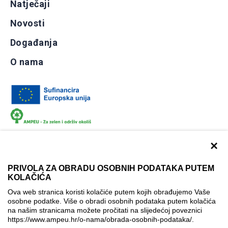
Natječaji
Novosti
Događanja
O nama
×
PRIVOLA ZA OBRADU OSOBNIH PODATAKA PUTEM
KOLAČIĆA
Dokumentacija
Uvjeti korištenja
Kontakti
Ova web stranica koristi kolačiće putem kojih obrađujemo Vaše
Izjava o pristupačnosti
osobne podatke. Više o obradi osobnih podataka putem kolačića
na našim stranicama možete pročitati na slijedećoj poveznici
Politika korištenja kolačića
Postavke kolačića
https://www.ampeu.hr/o-nama/obrada-osobnih-podataka/
.