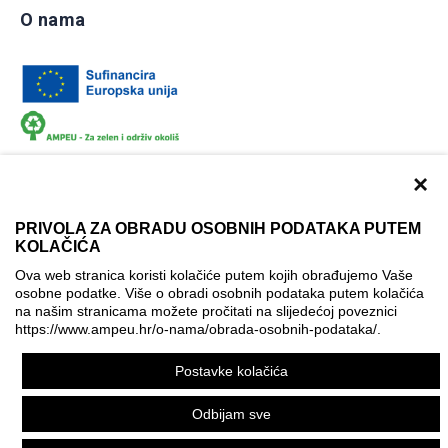
O nama
×
PRIVOLA ZA OBRADU OSOBNIH PODATAKA PUTEM
KOLAČIĆA
Dokumentacija
Uvjeti korištenja
Kontakti
Ova web stranica koristi kolačiće putem kojih obrađujemo Vaše
Izjava o pristupačnosti
osobne podatke. Više o obradi osobnih podataka putem kolačića
na našim stranicama možete pročitati na slijedećoj poveznici
Politika korištenja kolačića
Postavke kolačića
https://www.ampeu.hr/o-nama/obrada-osobnih-podataka/
.
© AMPEU, 2026.
Postavke kolačića
Ova mrežna stranica je ostvarena uz financijsku potporu
Europske komisije. Ona izražava isključivo stajalište autora
Odbijam sve
mrežne stranice i Komisija se ne može smatrati odgovornom