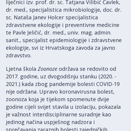
liječnici izv. prof. dr. sc. Tatjana Vilibić Čavlek,
dr. med., specijalistica mikrobiologije, doc. dr.
sc. Nataša Janev Holcer specijalistica
zdravstvene ekologije i preventivne medicine
te Pavle Jeličić, dr. med., univ. mag. admin.
sanit., specijalist epidemiologije i zdravstvene
ekologije, svi iz Hrvatskoga zavoda za javno
zdravstvo.
Ljetna škola
Zoonoze
održava se redovito od
2017. godine, uz dvogodišnju stanku (2020. -
2021.) kada zbog pandemije bolesti COVID-19
nije održana. Upravo koronavirusna bolest,
zoonoza koja je tijekom spomenute dvije
godine cijeli svijet stavila u izolaciju, pokazala
je važnost interdisciplinarne suradnje kao
jedinog načina uspješnog nadzora i
sprečavanja zaraznih bolesti zajedničkih