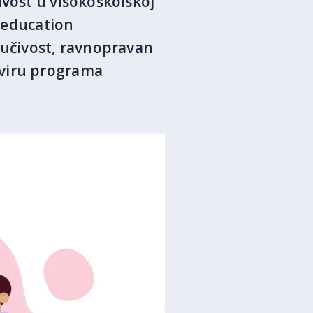
ivost u visokoškolskoj
r education
jučivost, ravnopravan
kviru programa