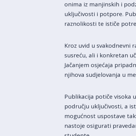
onima iz manjinskih i podz
uključivosti i potpore. Pu
raznolikosti te ističe potr
Kroz uvid u svakodnevni ra
susreću, ali i konkretan u
Jačanjem osjećaja pripad
njihova sudjelovanja u m
Publikacija potiče visoka u
području uključivosti, a 
mogućnost uspostave takvih
nastoje osigurati praved
studente.