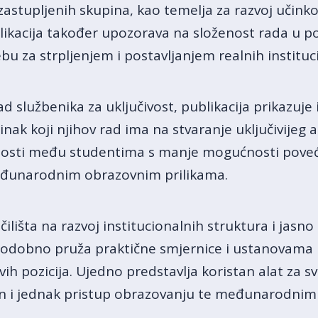
astupljenih skupina, kao temelja za razvoj učinkov
blikacija također upozorava na složenost rada u po
ebu za strpljenjem i postavljanjem realnih instituci
d službenika za uključivost, publikacija prikazuje 
činak koji njihov rad ima na stvaranje uključivije
nosti među studentima s manje mogućnosti poveća
eđunarodnim obrazovnim prilikama.
čilišta na razvoj institucionalnih struktura i jasno
istodobno pruža praktične smjernice i ustanovam
 pozicija. Ujedno predstavlja koristan alat za sva
an i jednak pristup obrazovanju te međunarodnim