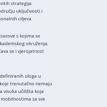
itih strategija
dručju uključivosti i
onalnih ciljeva.
izazove s kojima se
g akademskog okruženja.
va se i vjerojatnost
 definiranih uloga u
a koje trenutačno nemaju
 visoka učilišta koja
 mobilnostima za sve