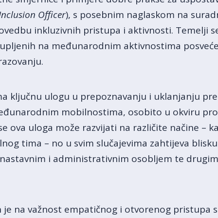
Inclusion Officer
), s posebnim naglaskom na sura
ovedbu inkluzivnih pristupa i aktivnosti. Temelji s
upljenih na međunarodnim aktivnostima posvećen
razovanju.
ima ključnu ulogu u prepoznavanju i uklanjanju pr
 međunarodnim mobilnostima, osobito u okviru p
se ova uloga može razvijati na različite načine – k
alnog tima – no u svim slučajevima zahtijeva blisk
stavnim i administrativnim osobljem te drugim
n je na važnost empatičnog i otvorenog pristupa 