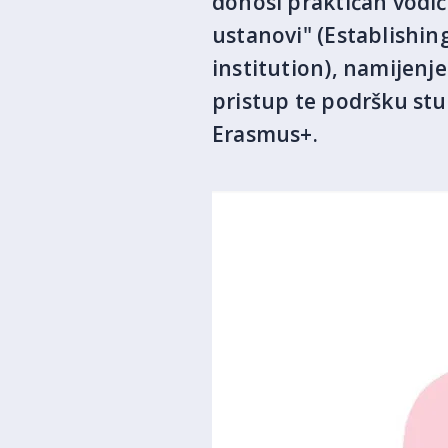
donosi praktičan vodič
ustanovi" (Establishing
institution), namijenj
pristup te podršku st
Erasmus+.