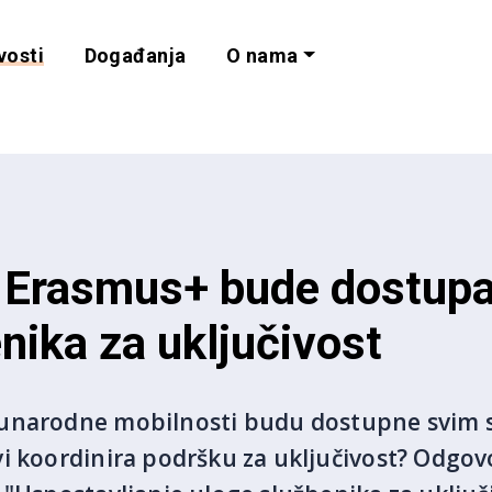
vosti
Događanja
O nama
lnost i programe 
a Erasmus+ bude dostup
nika za uključivost
unarodne mobilnosti budu dostupne svim s
i koordinira podršku za uključivost? Odgovo