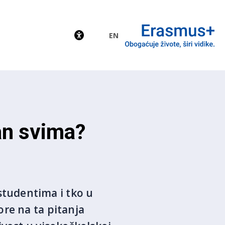
EN
EU
an svima?
tudentima i tko u
re na ta pitanja