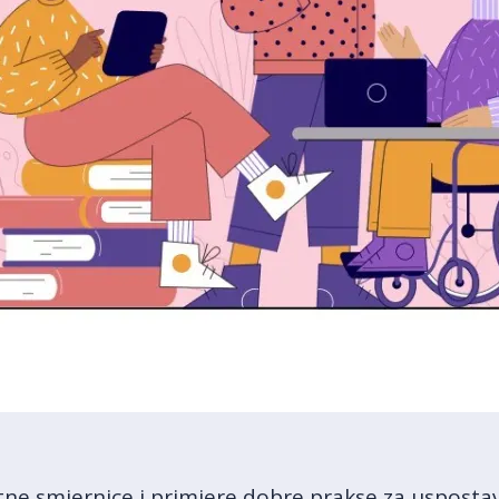
tne smjernice i primjere dobre prakse za uspostav