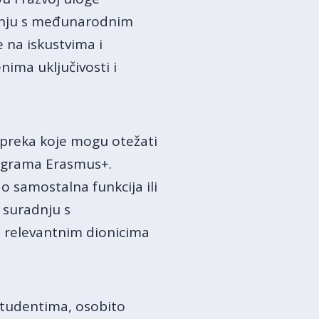
dnju s međunarodnim
e na iskustvima i
ima uključivosti i
epreka koje mogu otežati
rograma Erasmus+.
ao samostalna funkcija ili
u suradnju s
 relevantnim dionicima
studentima, osobito