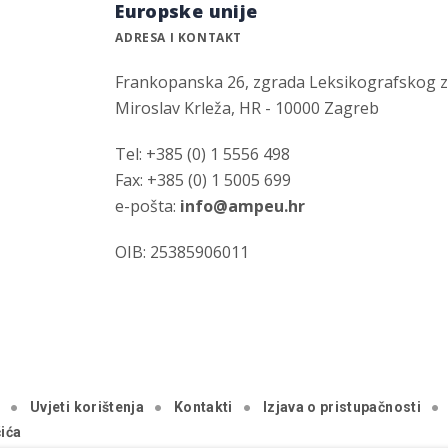
Europske unije
ADRESA I KONTAKT
Frankopanska 26, zgrada Leksikografskog 
Miroslav Krleža, HR - 10000 Zagreb
Tel: +385 (0) 1 5556 498
Fax: +385 (0) 1 5005 699
e-pošta:
info@ampeu.hr
OIB: 25385906011
a
Uvjeti korištenja
Kontakti
Izjava o pristupačnosti
ića