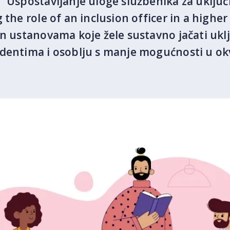
 "Uspostavljanje uloge službenika za uključ
 the role of an inclusion officer in a highe
en ustanovama koje žele sustavno jačati ukl
udentima i osoblju s manje mogućnosti u o