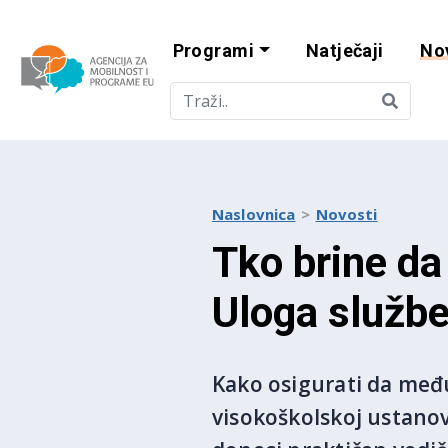
Programi
Natječaji
No
Agencija za mobi
Naslovnica
Novosti
Tko brine d
Uloga službe
Kako osigurati da međ
visokoškolskoj ustanov