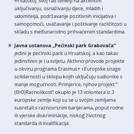
Hrvatskoj. Svoj rad temelji na aktivnom
uključivanju, osnaživanju djece, mladih i
udomitelja, podržavanje pozitivnih inicijativa i
samopomoći, uvažavanje i poštivanje različitosti u
skladu s međunarodno prihvaćenim standardima.
Javna ustanova „Pećinski park Grabovača“
jedini je pećinski park u Hrvatskoj, a kao takav
jedinstven je i u svijetu. Aktivno provode projekte
u okviru programa Erasmus+ i Europske snage
solidarnosti u sklopu kojih uključuju sudionike s
manje mogućnosti. Primjerice, njihov projekt "
(BIO)Raznolikost" okupio je 13 volontera iz 3
europske zemlje koji su se u svojim zemljama
susretali s raznovrsnim barijerama, poput rodne
ili vjerske diskriminacije, niskog životnog
standarda ili kvalifikacija.