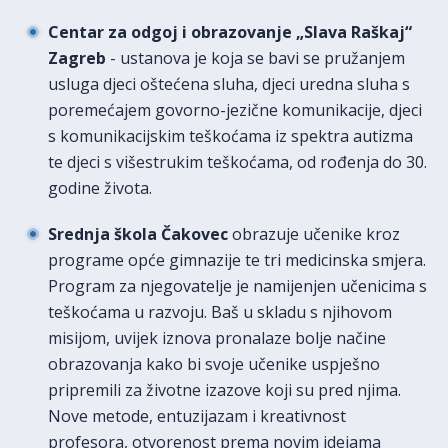
Centar za odgoj i obrazovanje „Slava Raškaj“
Zagreb
- ustanova je koja se bavi se pružanjem
usluga djeci oštećena sluha, djeci uredna sluha s
poremećajem govorno-jezične komunikacije, djeci
s komunikacijskim teškoćama iz spektra autizma
te djeci s višestrukim teškoćama, od rođenja do 30.
godine života.
Srednja škola Čakovec
obrazuje učenike kroz
programe opće gimnazije te tri medicinska smjera.
Program za njegovatelje je namijenjen učenicima s
teškoćama u razvoju. Baš u skladu s njihovom
misijom, uvijek iznova pronalaze bolje načine
obrazovanja kako bi svoje učenike uspješno
pripremili za životne izazove koji su pred njima.
Nove metode, entuzijazam i kreativnost
profesora, otvorenost prema novim idejama