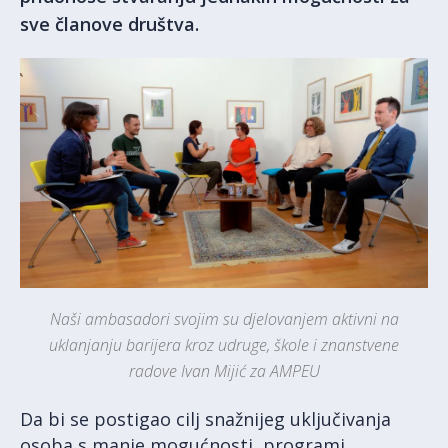
sve članove društva.
Naši ambasadori svojim su djelovanjem aktivni na
uklanjanju barijera kroz udruge, škole i znanstvene
radove Ivan Mijić za AMPEU
Da bi se postigao cilj snažnijeg uključivanja
osoba s manje mogućnosti, programi