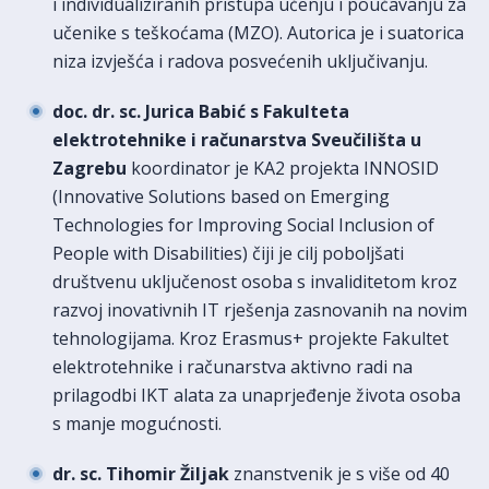
i individualiziranih pristupa učenju i poučavanju za
učenike s teškoćama (MZO). Autorica je i suatorica
niza izvješća i radova posvećenih uključivanju.
doc. dr. sc.
Jurica Babić
s Fakulteta
elektrotehnike i računarstva Sveučilišta u
Zagrebu
koordinator je KA2 projekta INNOSID
(Innovative Solutions based on Emerging
Technologies for Improving Social Inclusion of
People with Disabilities) čiji je cilj poboljšati
društvenu uključenost osoba s invaliditetom kroz
razvoj inovativnih IT rješenja zasnovanih na novim
tehnologijama. Kroz Erasmus+ projekte Fakultet
elektrotehnike i računarstva aktivno radi na
prilagodbi IKT alata za unaprjeđenje života osoba
s manje mogućnosti.
dr. sc. Tihomir Žiljak
znanstvenik je s više od 40