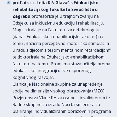
prof. dr. sc. Lelia Kiš-Glavaš s Edukacijsko-
rehabilitacijskog fakulteta Sveučilišta u
Zagrebu
profesorica je u trajnom zvanju na
Odsjeku za inkluzivnu edukaciju i rehabilitaciju.
Magistrirala je na Fakultetu za defektologiju
(danas Edukacijsko-rehabilitacijski fakultet) na
temu „Bazična perceptivno-motorička stimulacija
u radu s djecom s težom mentalnom retardacijom“
te doktorirala na Edukacijsko-rehabilitacijskom
fakultetu na temu „Promjena stava učitelja prema
edukacijskoj integraciji djece usporenog
kognitivnog razvoja“.
Članica je Nacionalne skupine za unapređenje
socijalne dimenzije visokog obrazovanja (MZO),
Povjerenstva Vlade RH za osobe s invaliditetom te
Radne skupine za izradu Nacrta smjernica za
planiranje individualiziranih obrazovnih programa