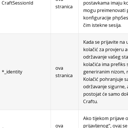
CraftSessionId
postavkama imaju kola
stranica
mogu preimenovati 
konfiguracije phpSess
čim istekne sesija.
Kada se prijavite na 
kolačić za provjeru au
održavanje vašeg sta
kolačića ima prefiks
ova
*_identity
generiranim nizom, na
stranica
Kolačić pohranjuje 
održavanje sigurne, a
postojat će samo dok 
Craftu.
Ako tijekom prijave 
ova
prijavljenog", ovaj s