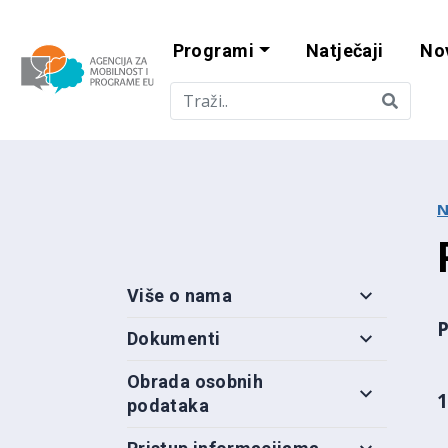
Programi
Natječaji
No
Agencija za mobi
N
Više o nama
Dokumenti
Obrada osobnih
1
podataka