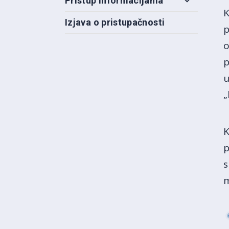
Pristup informacijama
K
Izjava o pristupačnosti
p
o
p
u
„
K
p
s
m