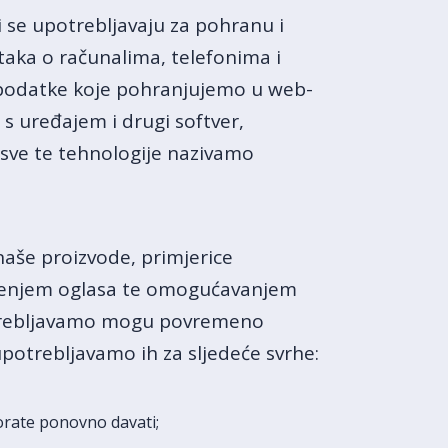
ji se upotrebljavaju za pohranu i
aka o računalima, telefonima i
i podatke koje pohranjujemo u web-
 s uređajem i drugi softver,
a sve te tehnologije nazivamo
 naše proizvode, primjerice
erenjem oglasa te omogućavanjem
potrebljavamo mogu povremeno
upotrebljavamo ih za sljedeće svrhe:
morate ponovno davati;