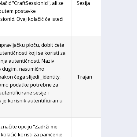
čić "CraftSessionId", ali se
Sesija
putem postavke
ionId. Ovaj kolačić će isteći
upravljačku ploču, dobit ćete
tentičnosti koji se koristi za
nja autentičnosti. Naziv
 s dugim, nasumično
kon čega slijedi _identity.
Trajan
samo podatke potrebne za
utentificirane sesije i
je korisnik autentificiran u
označite opciju "Zadrži me
e kolačić koristi za pamćenje