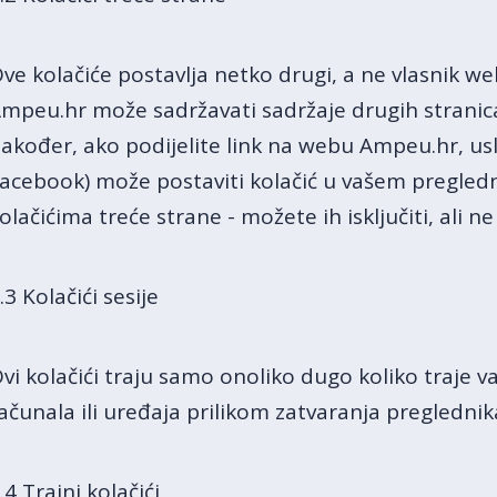
ve kolačiće postavlja netko drugi, a ne vlasnik we
mpeu.hr može sadržavati sadržaje drugih stranica 
akođer, ako podijelite link na webu Ampeu.hr, uslu
acebook) može postaviti kolačić u vašem pregle
olačićima treće strane - možete ih isključiti, ali 
.3 Kolačići sesije
vi kolačići traju samo onoliko dugo koliko traje v
ačunala ili uređaja prilikom zatvaranja preglednik
.4 Trajni kolačići