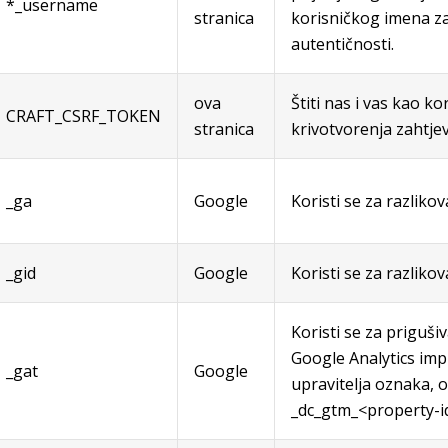
*_username
stranica
korisničkog imena za
autentičnosti.
ova
Štiti nas i vas kao k
CRAFT_CSRF_TOKEN
stranica
krivotvorenja zahtjev
_ga
Google
Koristi se za razliko
_gid
Google
Koristi se za razliko
Koristi se za priguši
Google Analytics im
_gat
Google
upravitelja oznaka, o
_dc_gtm_<property-i