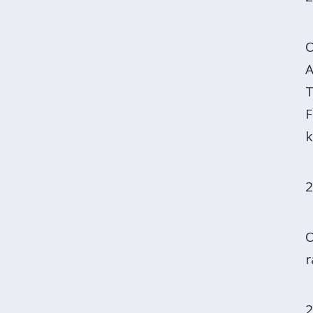
O
A
T
F
k
2
O
r
2