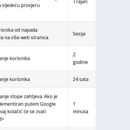
Trajan
 sljedeću provjeru
orisnika od napada
Sesija
a na više web stranica.
2
vanje korisnika
godine
vanje korisnika
24 sata
vanje stope zahtjeva. Ako je
plementiran putem Google
1
vaj kolačić će se zvati
minuta
d>