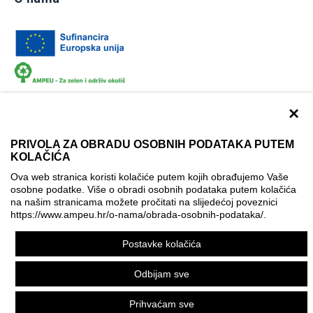
×
PRIVOLA ZA OBRADU OSOBNIH PODATAKA PUTEM
KOLAČIĆA
Dokumentacija
Uvjeti korištenja
Kontakti
Ova web stranica koristi kolačiće putem kojih obrađujemo Vaše
Izjava o pristupačnosti
osobne podatke. Više o obradi osobnih podataka putem kolačića
na našim stranicama možete pročitati na slijedećoj poveznici
Politika korištenja kolačića
Postavke kolačića
https://www.ampeu.hr/o-nama/obrada-osobnih-podataka/
.
© AMPEU, 2026.
Postavke kolačića
Ova mrežna stranica je ostvarena uz financijsku potporu
Europske komisije. Ona izražava isključivo stajalište autora
Odbijam sve
mrežne stranice i Komisija se ne može smatrati odgovornom
pri upotrebi informacija koje se na njoj nalaze.
Prihvaćam sve