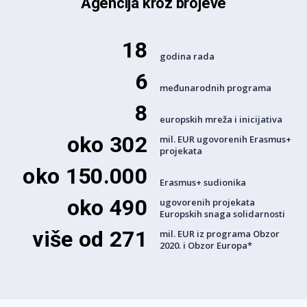
Agencija kroz brojeve
18
godina rada
6
međunarodnih programa
8
europskih mreža i inicijativa
oko 302
mil. EUR ugovorenih Erasmus+
projekata
oko 150.000
Erasmus+ sudionika
oko 490
ugovorenih projekata
Europskih snaga solidarnosti
više od 271
mil. EUR iz programa Obzor
2020. i Obzor Europa*