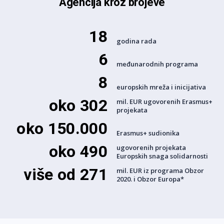
Agencija kroz brojeve
18
godina rada
6
međunarodnih programa
8
europskih mreža i inicijativa
oko 302
mil. EUR ugovorenih Erasmus+
projekata
oko 150.000
Erasmus+ sudionika
oko 490
ugovorenih projekata
Europskih snaga solidarnosti
više od 271
mil. EUR iz programa Obzor
2020. i Obzor Europa*