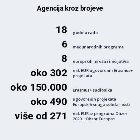
Agencija kroz brojeve
18
godina rada
6
međunarodnih programa
8
europskih mreža i inicijativa
oko 302
mil. EUR ugovorenih Erasmus+
projekata
oko 150.000
Erasmus+ sudionika
oko 490
ugovorenih projekata
Europskih snaga solidarnosti
više od 271
mil. EUR iz programa Obzor
2020. i Obzor Europa*