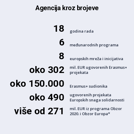
Agencija kroz brojeve
18
godina rada
6
međunarodnih programa
8
europskih mreža i inicijativa
oko 302
mil. EUR ugovorenih Erasmus+
projekata
oko 150.000
Erasmus+ sudionika
oko 490
ugovorenih projekata
Europskih snaga solidarnosti
više od 271
mil. EUR iz programa Obzor
2020. i Obzor Europa*