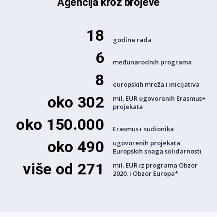
Agencija kroz brojeve
18
godina rada
6
međunarodnih programa
8
europskih mreža i inicijativa
oko 302
mil. EUR ugovorenih Erasmus+
projekata
oko 150.000
Erasmus+ sudionika
oko 490
ugovorenih projekata
Europskih snaga solidarnosti
više od 271
mil. EUR iz programa Obzor
2020. i Obzor Europa*